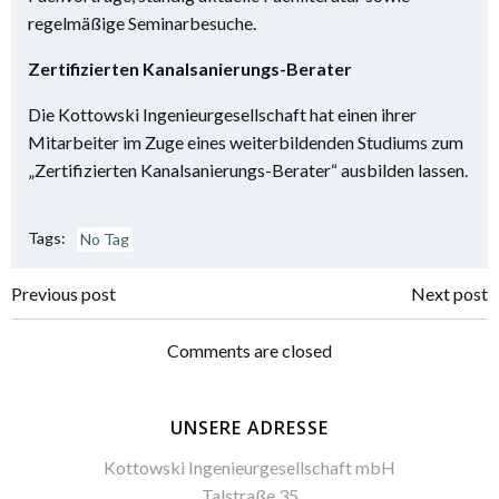
regelmäßige Seminarbesuche.
Zertifizierten Kanalsanierungs-Berater
Die Kottowski Ingenieurgesellschaft hat einen ihrer
Mitarbeiter im Zuge eines weiterbildenden Studiums zum
„Zertifizierten Kanalsanierungs-Berater“ ausbilden lassen.
Tags:
No Tag
Post
Post
Previous post
Next post
navigation
navigation
Comments are closed
UNSERE ADRESSE
Kottowski Ingenieurgesellschaft mbH
Talstraße 35