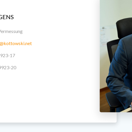
GENS
Vermessung
s@kottowski.net
9923-17
9923-20